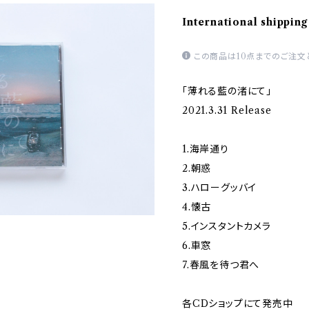
International shipping
この商品は10点までのご注文
「薄れる藍の渚にて」
2021.3.31 Release
1.海岸通り
2.朝惑
3.ハローグッバイ
4.懐古
5.インスタントカメラ
6.車窓
7.春風を待つ君へ
各CDショップにて発売中