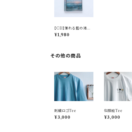
【CD】薄れる藍の渚に
て
¥1,980
その他の商品
刺繍ロゴTee
似顔絵Tee
¥3,000
¥3,000