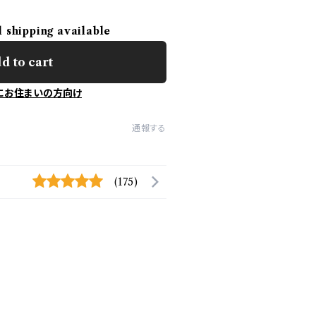
l shipping available
d to cart
にお住まいの方向け
通報する
(175)