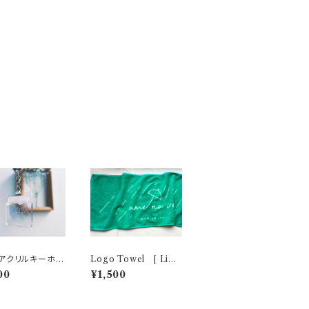
アクリルキーホル
Logo Towel [ Ligh
t Green ]
00
¥1,500