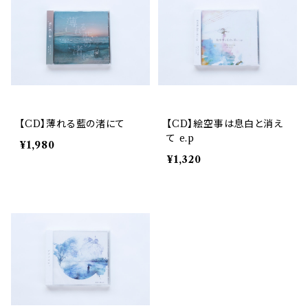
【CD】薄れる藍の渚にて
【CD】絵空事は息白と消え
て e.p
¥1,980
¥1,320